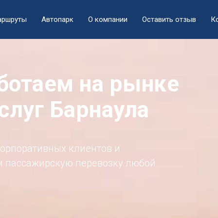
аршруты
Автопарк
О компании
Оставить отзыв
К
аботаем на рынке
слуг Барнаула
орпоративных клиентов и
м пассажирскую перевозку любой