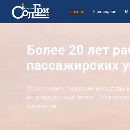
Главная
Расписание
М
Более 20 лет р
пассажирских у
Обслуживаем городские маршруты, к
индивидуальные заказы. Организуе
сложности.